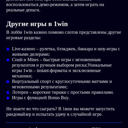
воспользоваться демо-режимом, а затем играть на
реальные деньги.
Другие игры в 1win
В лобби 1win казино помимо слотов представлены другие
игровые разделы:
Live-казино – рулетка, блэкджек, баккара и шоу-игры с
живыми дилерами;
Crash и Mines – быстрые игры с мгновенным
результатом и ручным выбором риска;Уникальные
игры 1win – instant-форматы и эксклюзивные
механики;
Виртуальный спорт с круглосуточными матчами и
мгновенными результатами;
Лотереи – короткие тиражи с простыми правилами.
Игры с функцией Bonus Buy.
Не знаете во что сыграть? В 1вин вы можете запустить
рандомайзер и испытать удачу в случайной игре.