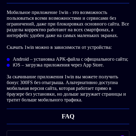
Мобильное приложение 1win - это возможность
пользоваться всеми возможностями и сервисами без
ограничений, даже при блокировках основного сайта. Все
разделы корректно работают на всех смартфонах, а
интерфейс удобен даже на самых маленьких экранах.
Скачать 1win можно в зависимости от устройства:
Android – установка APK-файла с официального сайта;
iOS – загрузка приложения через App Store.
За скачивание приложения 1win вы можете получить
бонус 300FS без отыгрыша. Альтернативно доступна
мобильная версия сайта, которая работает прямо в
браузере без установки, но дольше загружает страницы и
тратит больше мобильного трафика.
FAQ