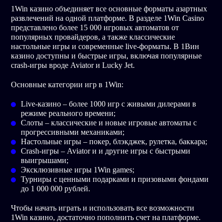
1Win казино объединяет все основные форматы азартных
развлечений на одной платформе. В разделе 1Win Casino
представлено более 15 000 игровых автоматов от
популярных провайдеров, а также классические
настольные игры и современные live-форматы. В 1Вин
казино доступны и быстрые игры, включая популярные
crash-игры вроде Aviator и Lucky Jet.
Основные категории игр в 1Win:
Live-казино – более 1000 игр с живыми дилерами в
режиме реального времени;
Слоты – классические и новые игровые автоматы с
прогрессивными механиками;
Настольные игры – покер, блэкджек, рулетка, баккара;
Crash-игры – Aviator и и другие игры с быстрыми
выигрышами;
Эксклюзивные игры 1Win games;
Турниры с ценными подарками и призовыми фондами
до 1 000 000 рублей.
Чтобы начать играть и использовать все возможности
1Win казино, достаточно пополнить счет на платформе.