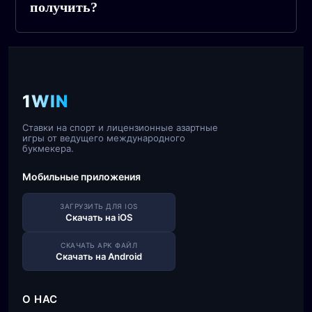
получить?
1WIN
Ставки на спорт и лицензионные азартные
игры от ведущего международного
букмекера.
Мобильные приложения
ЗАГРУЗИТЬ ДЛЯ IOS
Скачать на iOS
СКАЧАТЬ APK ФАЙЛ
Скачать на Android
О НАС