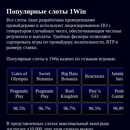
Популярные слоты 1Win
Все слоты 1вин разработаны проверенными
провайдерами и используют лицензированное ПО с
генератором случайных чисел, обеспечивающим честные
результаты и выплаты. Удобные фильтры позволяют
сортировать игры по провайдеру, волатильности, RTP и
размеру ставки.
Популярные слоты в 1Win казино по отзывам игроков:
Gates of
Sweet
Big Bass
Jammin’
Reactoonz
Olympus
Bonanza
Bonanza
Jars
Pragmatic
Pragmatic
Reel
Play’n
Push
Play
Play
Kingdom
GO
Gaming
96.5%
96.7%
96.7%
96.5%
96.8%
В представленных слотах максимальный выигрыш
достигает x10 000, при этом сначала можно