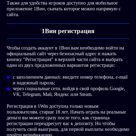
Также для удобства игроков доступно для мобильное
приложение 1Вин, скачать которое можно напрямую с
сайта.
1Вин регистрация
Чтобы создать аккаунт в 1Вин вам необходимо войти на
официальный сайт через безопасный адрес и нажать
кнопку "Регистрация" в верхней части сайта и выбрать
один из двух предложенных вариантов регистраци:
с заполнением данных: введите номер телефона, e-mail
и надежный пароль;
через социальные сети, войдя в свой профиль Google,
VK, Telegram, Mail, Яндекс или Steam.
Регистрация в 1Win доступна только новым
пользователям, старше 18 лет. Начать играть на реальные
деньги вы можете сразу после того, как страница
регистрации переадресует вас к депозиту. Но чтобы
получить свой выигрыш, для первой выплаты необходимо
пройти верификацию.