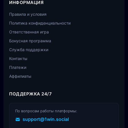
ИНФОРМАЦИЯ
Правила и условия
Политика конфиденциальности
Ответственная игра
Бонусная программа
Служба поддержки
Контакты
Платежи
Аффилиаты
ПОДДЕРЖКА 24/7
По вопросам работы платформы:
support@1win.social