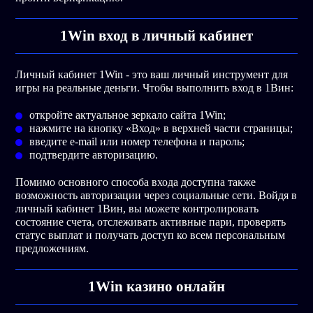
1Win вход в личный кабинет
Личный кабинет 1Win - это ваш личный инструмент для
игры на реальные деньги. Чтобы выполнить вход в 1Вин:
откройте актуальное зеркало сайта 1Win;
нажмите на кнопку «Вход» в верхней части страницы;
введите e-mail или номер телефона и пароль;
подтвердите авторизацию.
Помимо основного способа входа доступна также
возможность авторизации через социальные сети. Войдя в
личный кабинет 1Вин, вы можете контролировать
состояние счета, отслеживать активные пари, проверять
статус выплат и получать доступ ко всем персональным
предложениям.
1Win казино онлайн