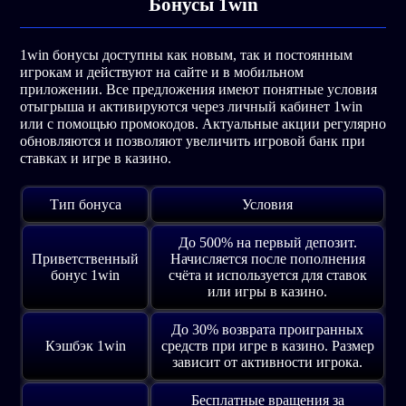
Бонусы 1win
1win бонусы доступны как новым, так и постоянным
игрокам и действуют на сайте и в мобильном
приложении. Все предложения имеют понятные условия
отыгрыша и активируются через личный кабинет 1win
или с помощью промокодов. Актуальные акции регулярно
обновляются и позволяют увеличить игровой банк при
ставках и игре в казино.
Тип бонуса
Условия
До 500% на первый депозит.
Приветственный
Начисляется после пополнения
бонус 1win
счёта и используется для ставок
или игры в казино.
До 30% возврата проигранных
Кэшбэк 1win
средств при игре в казино. Размер
зависит от активности игрока.
Бесплатные вращения за