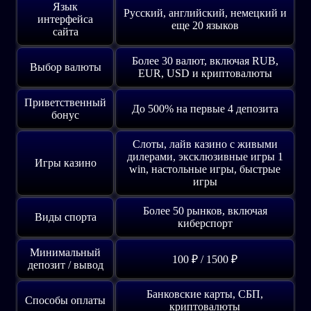
Язык
Русский, английский, немецкий и
интерфейса
еще 20 языков
сайта
Более 30 валют, включая RUB,
Выбор валюты
EUR, USD и криптовалюты
Приветственный
До 500% на первые 4 депозита
бонус
Слоты, лайв казино с живыми
дилерами, эксклюзивные игры 1
Игры казино
win, настольные игры, быстрые
игры
Более 50 рынков, включая
Виды спорта
киберспорт
Минимальный
100 ₽ / 1500 ₽
депозит / вывод
Банковские карты, СБП,
Способы оплаты
криптовалюты