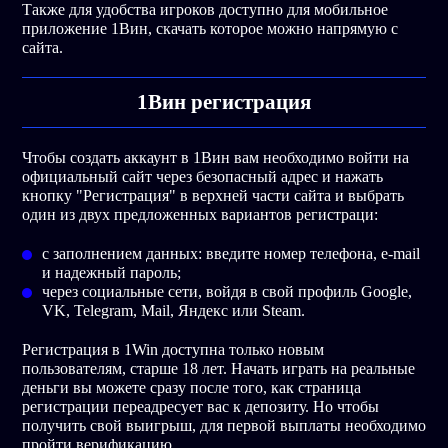
Также для удобства игроков доступно для мобильное
приложение 1Вин, скачать которое можно напрямую с
сайта.
1Вин регистрация
Чтобы создать аккаунт в 1Вин вам необходимо войти на
официальный сайт через безопасный адрес и нажать
кнопку "Регистрация" в верхней части сайта и выбрать
один из двух предложенных вариантов регистраци:
с заполнением данных: введите номер телефона, e-mail
и надежный пароль;
через социальные сети, войдя в свой профиль Google,
VK, Telegram, Mail, Яндекс или Steam.
Регистрация в 1Win доступна только новым
пользователям, старше 18 лет. Начать играть на реальные
деньги вы можете сразу после того, как страница
регистрации переадресует вас к депозиту. Но чтобы
получить свой выигрыш, для первой выплаты необходимо
пройти верификацию.