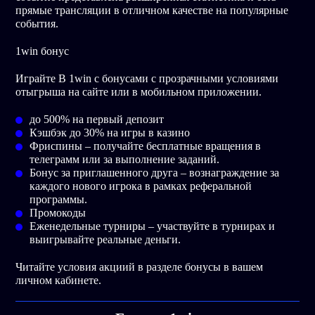
прямые трансляции в отличном качестве на популярные
события.
1win бонус
Играйте В 1win с бонусами с прозрачными условиями
отыгрыша на сайте или в мобильном приложении.
до 500% на первый депозит
Кэшбэк до 30% на игры в казино
Фриспины – получайте бесплатные вращения в
телеграмм или за выполнение заданий.
Бонус за приглашенного друга – вознаграждение за
каждого нового игрока в рамках реферальной
программы.
Промокоды
Еженедельные турниры – участвуйте в турнирах и
выигрывайте реальные деньги.
Читайте условия акциий в разделе бонусы в вашем
личном кабинете.