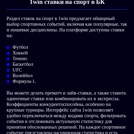
1win ставки на спорт в БК
Раздел ставок на спорт в 1win предлагает обширный
выбор спортивных событий, включая как популярные, так
и нишевые дисциплины. На платформе доступны ставки
на:
Футбол
Хоккей
Теннис
Баскетбол
UFC
Волейбол
Формула-1.
Вы можете делать прематч и лайв-ставки, а также ставить
одиночные ставки или комбинировать их в экспрессы.
Коэффициенты конкурентоспособны, особенно на
крупные турниры. Интерфейс сайта 1win позволяет
удобно переключаться между видами спорта, фильтровать
события и отслеживать актуальную статистику для
принятия обоснованных решений. На каждое спортивное
событие представлена расширенная статистика и есть