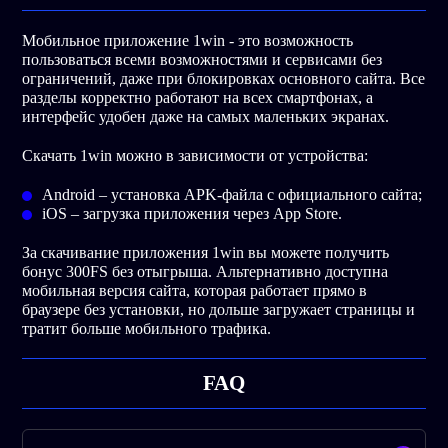
Мобильное приложение 1win - это возможность
пользоваться всеми возможностями и сервисами без
ограничений, даже при блокировках основного сайта. Все
разделы корректно работают на всех смартфонах, а
интерфейс удобен даже на самых маленьких экранах.
Скачать 1win можно в зависимости от устройства:
Android – установка APK-файла с официального сайта;
iOS – загрузка приложения через App Store.
За скачивание приложения 1win вы можете получить
бонус 300FS без отыгрыша. Альтернативно доступна
мобильная версия сайта, которая работает прямо в
браузере без установки, но дольше загружает страницы и
тратит больше мобильного трафика.
FAQ