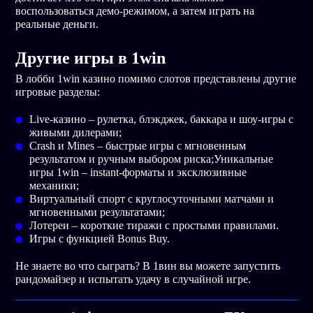
воспользоваться демо-режимом, а затем играть на
реальные деньги.
Другие игры в 1win
В лобби 1win казино помимо слотов представлены другие
игровые разделы:
Live-казино – рулетка, блэкджек, баккара и шоу-игры с
живыми дилерами;
Crash и Mines – быстрые игры с мгновенным
результатом и ручным выбором риска;Уникальные
игры 1win – instant-форматы и эксклюзивные
механики;
Виртуальный спорт с круглосуточными матчами и
мгновенными результатами;
Лотереи – короткие тиражи с простыми правилами.
Игры с функцией Bonus Buy.
Не знаете во что сыграть? В 1вин вы можете запустить
рандомайзер и испытать удачу в случайной игре.