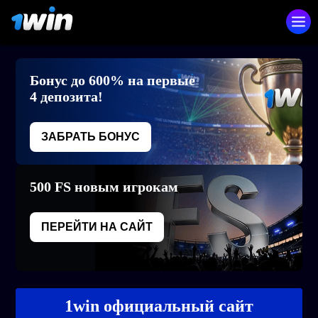
Бонус до 600% на первые
4 депозита!
ЗАБРАТЬ БОНУС
500 FS новым игрокам
ПЕРЕЙТИ НА САЙТ
1win официальный сайт